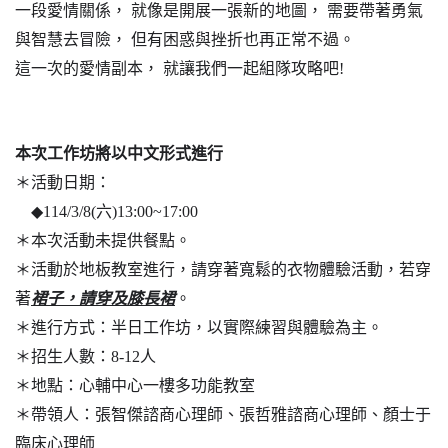
一段愛情關係，
就像是開展一張新的地圖，
需要帶著勇氣
與智慧去冒險，
但有困惑與挫折也再正常不過。
這一次的愛情副本，
就讓我們一起組隊攻略吧
!
本次工作坊將以中文形式進行
＊活動日期：
◆114/3/8(
六
)13:00~17:00
＊本次活動未提供餐點。
＊活動於地板教室進行，請穿著寬鬆的衣物體驗活動，若穿
著
裙子，請穿及膝長裙
。
＊進行方式：半日工作坊，以實際練習與體驗為主。
＊招生人數：
8-12
人
＊地點：心輔中心一樓多功能教室
＊帶領人：張智傑諮商心理師、張哲雅諮商心理師、顏士于
臨床心理師