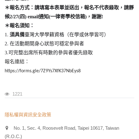
＊報名方式：請填寫本表單並送出，報名不代表錄取，請靜
候
2/27(
四
) email
通知
(
一律寄學校信箱
)
，謝謝
!
＊報名須知：
1.
須具備
臺灣大學學籍資格（在學或休學皆可）
2.
在活動期間身心狀態可穩定參與者
3.
可完整出席所有時數的參與者優先錄取
報名連結：
https://forms.gle/7Z9Ys7XfK37NbEys8
瀏覽人次
1221
:::
隱私權與資訊安全政策
No. 1, Sec. 4, Roosevelt Road, Taipei 10617, Taiwan
(R.O.C.)